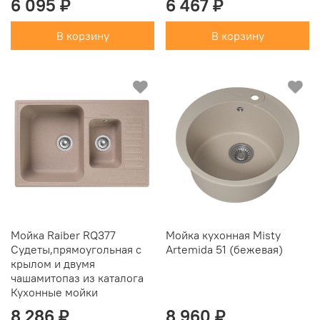
6 095 ₽
6 467 ₽
В корзину
В корзину
Мойка Raiber RQ377
Мойка кухонная Misty
Судеты,прямоугольная с
Artemida 51 (бежевая)
крылом и двумя
чашамитопаз из каталога
Кухонные мойки
8 286 ₽
8 960 ₽