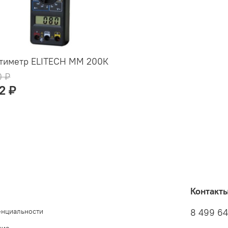
тиметр ELITECH ММ 200К
0 ₽
22 ₽
Контакт
енциальности
8 499 6
ние