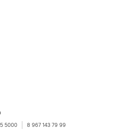
ы
45 5000
8 967 143 79 99