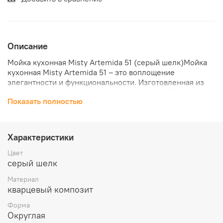
Описание
Мойка кухонная Misty Artemida 51 (серый шелк)Мойка
кухонная Misty Artemida 51 – это воплощение
элегантности и функциональности. Изготовленная из
прочного композитного материала, она устойчива к
Показать полностью
царапинам и высоким температурам, что делает её
долговечной и надежной деталью вашей кухни.
Глубокая чаша раковины обеспечивает достаточно
места для мытья посуды и продуктов, а гладкая
Характеристики
поверхность легко чистится от загрязнений. Благодаря
серому оттенку "шелк", мойка идеально сочетается с
Цвет
любыми цветами интерьера, добавляя нотку
серый шелк
утонченности и стиля.
Материал
кварцевый композит
Форма
Округлая