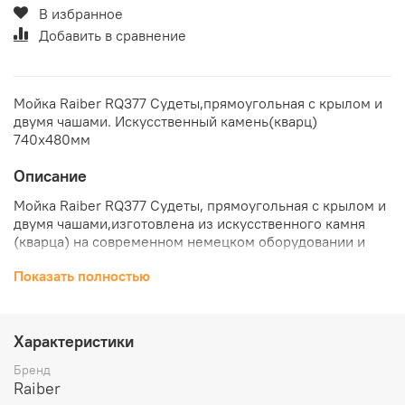
В избранное
Добавить в сравнение
Мойка Raiber RQ377 Судеты,прямоугольная с крылом и
двумя чашами. Искусственный камень(кварц)
740х480мм
Описание
Мойка Raiber RQ377 Судеты, прямоугольная с крылом и
двумя чашами,изготовлена из искусственного камня
(кварца) на современном немецком оборудовании и
соответствует всем гигиеническим и санитарным
Показать полностью
требованиям. Ударопрочная поверхность мойки
устойчива к высоким температурам и царапинам.
Оттенок цвета натурального камня создаст стильный
дизайн на вашей кухне.
Характеристики
Цвета: белый, бежевый, бетон, топаз, шоколад,
антрацит.Материал: кварц
Бренд
Raiber
Общий размер, мм