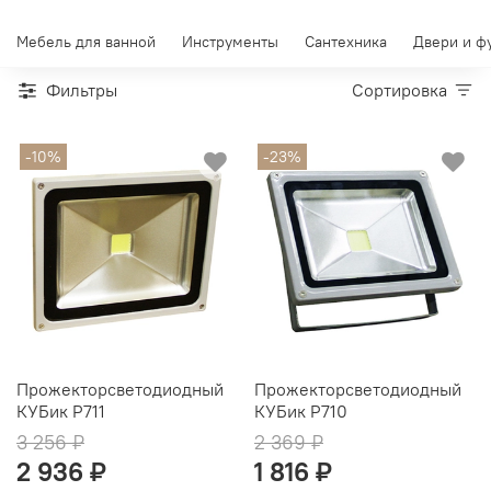
Мебель для ванной
Инструменты
Сантехника
Двери и ф
Фильтры
Сортировка
-10%
-23%
Прожекторсветодиодный
Прожекторсветодиодный
КУБик P711
КУБик P710
3 256 ₽
2 369 ₽
2 936 ₽
1 816 ₽