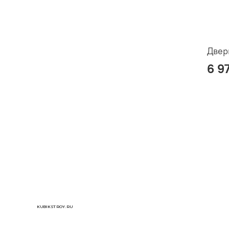
Двер
6 9
KUBIKSTROY.RU