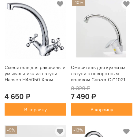
-10%
Cмеситель для раковины и
Смеситель для кухни из
умывальника из латуни
латуни с поворотным
Hansen H45050 Хром
изливом Ganzer GZ11021
8 320 ₽
4 650 ₽
7 490 ₽
В корзину
В корзину
-9%
-13%