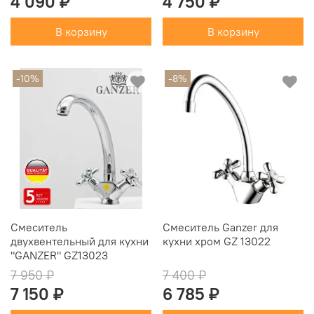
4 090 ₽
4 750 ₽
В корзину
В корзину
-10%
-8%
Смеситель
Смеситель Ganzer для
двухвентельный для кухни
кухни хром GZ 13022
"GANZER" GZ13023
7 950 ₽
7 400 ₽
7 150 ₽
6 785 ₽