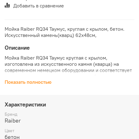
Добавить в сравнение
Мойка Raiber RQ34 Таумус, круглая с крылом, бетон.
Искусственный камень(кварц) 62х48см,
Описание
Мойка Raiber RQ34 Таумус круглая с крылом,
изготовлена из искусственного камня (кварца) на
современном немецком оборудовании и соответствует
всем гигиеническим и санитарным требованиям.
Показать полностью
Ударопрочная поверхность мойки устойчива к высоким
температурам и царапинам. Оттенок цвета
натурального камня создаст стильный дизайн на вашей
кухне.
Характеристики
Цвета: белый, бежевый, бетон, топаз, шоколад,
антрацит.Материал: кварц
Бренд
Raiber
Общий размер, мм
Цвет
617*480
бетон
Размер чаши, мм