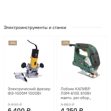
Электроинструменты и станки
-34%
-27%
Электрический фрезер
Лобзик КАЛИБР
ФЭ-1000М 1000Вт
ЛЭМ-610Е 610Вт
маятн. рег.обор.,
9 690 ₽
5 862 ₽
6 400 ₽
4 250 ₽