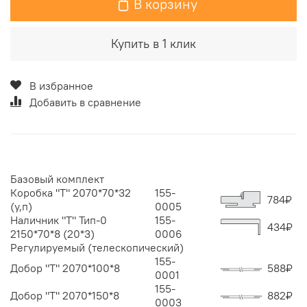
В корзину
Купить в 1 клик
В избранное
Добавить в сравнение
Базовый комплект
Коробка "Т" 2070*70*32
155-
784
₽
(у,п)
0005
Наличник "Т" Тип-0
155-
434
₽
2150*70*8 (20*3)
0006
Регулируемый (телескопический)
155-
Добор "Т" 2070*100*8
588
₽
0001
155-
Добор "Т" 2070*150*8
882
₽
0003