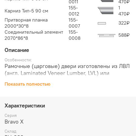
0011
470
₽
155-
1
Карниз Тип-5 90 см
0012
470
₽
Притворная планка
155-
322
₽
2000*30*8
0007
Соединительный элемент
155-
588
₽
2070*86*8
0008
Описание
Особенности:
Рамочные (царговые) двери изготовлены из ЛВЛ
(англ. Laminated Veneer Lumber, LVL) или
высококачественного соснового бруса и плитных
Показать полностью
материалов, без пустот. Бескромочная
технология производства, торцы защищены по
технологии 2-Edge. Крепеж из закаленной стали
Характеристики
надежно фиксирует детали двери в 8 точках (у
других производителей, как правило, не более
Серия
Bravo Х
4).
Отделка:
Склад
Эмалит — материал с гладкой и приятной на