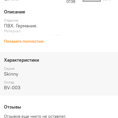
0138
Описание
Отделка:
ПВХ. Германия.
Материал:
Брус хвойных пород, МДФ, сотовый наполнитель.
Показать полностью
Толщина, мм:
36
Масса брутто, кг:
10.5
Характеристики
Серия
Skinny
Склад
BV-003
Отзывы
Отзывов еще никто не оставлял