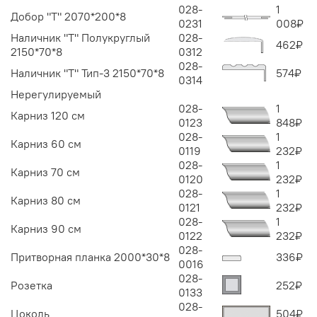
028-
1
Добор "Т" 2070*200*8
0231
008
₽
Наличник "Т" Полукруглый
028-
462
₽
2150*70*8
0312
028-
Наличник "Т" Тип-3 2150*70*8
574
₽
0314
Нерегулируемый
028-
1
Карниз 120 см
0123
848
₽
028-
1
Карниз 60 см
0119
232
₽
028-
1
Карниз 70 см
0120
232
₽
028-
1
Карниз 80 см
0121
232
₽
028-
1
Карниз 90 см
0122
232
₽
028-
Притворная планка 2000*30*8
336
₽
0016
028-
Розетка
252
₽
0133
028-
Цоколь
504
₽