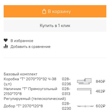
В корзину
Купить в 1 клик
В избранное
Добавить в сравнение
Базовый комплект
Коробка "Т" 2070*70*32 Ч-38
028-
840
₽
(у,п)
0236
Наличник "Т" Прямоугольный
028-
462
₽
2150*70*8
0313
Регулируемый (телескопический)
028-
Добор "Т" 2070*120*8
602
₽
0230