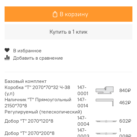
В корзину
Купить в 1 клик
В избранное
Добавить в сравнение
Базовый комплект
Коробка "Т" 2070*70*32 Ч-38
147-
840
₽
(у,п)
0001
Наличник "Т" Прямоугольный
147-
462
₽
2150*70*8
0014
Регулируемый (телескопический)
147-
Добор "Т" 2070*120*8
602
₽
0004
147-
1
Добор "Т" 2070*200*8
0003
008
₽