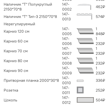
Наличник "Т" Полукруглый
147-
462
₽
2150*70*8
0002
147-
Наличник "Т" Тип-3 2150*70*8
574
₽
0013
Нерегулируемый
147-
1
Карниз 120 см
0005
848
₽
147-
1
Карниз 60 см
0006
232
₽
147-
1
Карниз 70 см
0007
232
₽
147-
1
Карниз 80 см
0008
232
₽
147-
1
Карниз 90 см
0009
232
₽
147-
Притворная планка 2000*30*8
336
₽
0010
147-
Розетка
252
₽
0011
147-
Цоколь
504
₽
0012