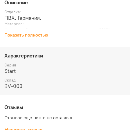
Описание
Отделка:
ПВХ. Германия.
Материал:
Брус хвойных пород, пенополистирол, MDF.
Показать полностью
Толщина, мм:
35
Масса брутто, кг:
18.25
Характеристики
Серия
Start
Склад
BV-003
Отзывы
Отзывов еще никто не оставлял
Написать отзыв