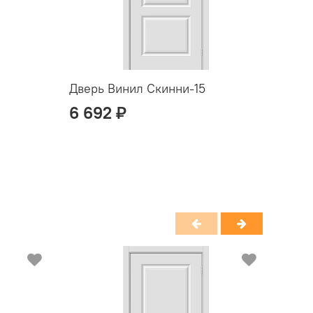
Дверь Винил Скинни-15
Двер
6 692 ₽
5 9