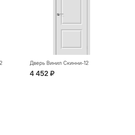
2
Дверь Винил Скинни-12
Двер
4 452 ₽
4 4