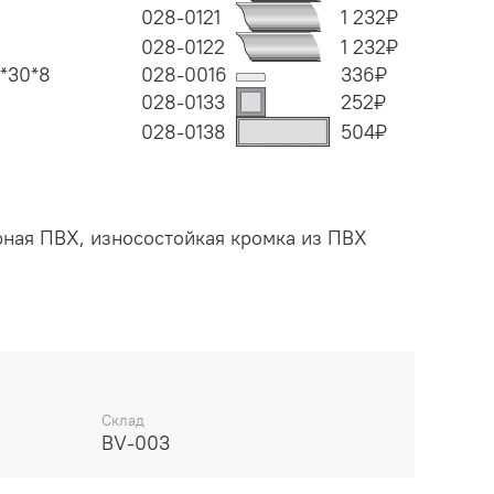
028-0121
1 232
₽
028-0122
1 232
₽
*30*8
028-0016
336
₽
028-0133
252
₽
028-0138
504
₽
рная ПВХ, износостойкая кромка из ПВХ
Ф, сотовый наполнитель.
Pure white, нем. Reinweiß).
Склад
BV-003