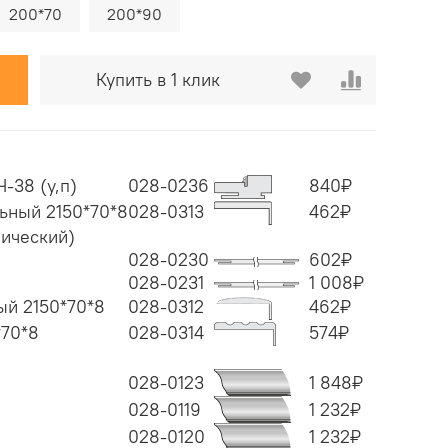
200*70
200*90
Купить в 1 клик
-38 (у,п)
028-0236
840
₽
ьный 2150*70*8
028-0313
462
₽
ический)
028-0230
602
₽
028-0231
1 008
₽
ый 2150*70*8
028-0312
462
₽
*70*8
028-0314
574
₽
028-0123
1 848
₽
028-0119
1 232
₽
028-0120
1 232
₽