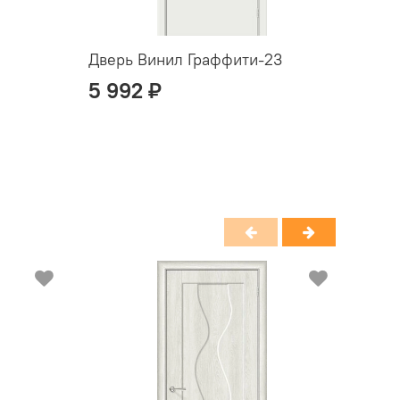
Дверь Винил Граффити-23
Двер
5 992 ₽
5 9