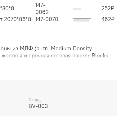
147-
*30*8
252
₽
0062
т 2070*86*8
147-0070
462
₽
ены из МДФ (англ. Medium Density
и жесткая и прочная сотовая панель Blocks
 мм. Торцы защищены износостойкой
териал с защитным слоем Overlay и
остью. Отделка осуществляется с
ея необратимой полимеризации. Южная
Склад
BV-003
жные изделия для качественного
 Дверная коробка с TPE-уплотнителем для
агодаря особой форме уплотнителя
 со стороны петель.