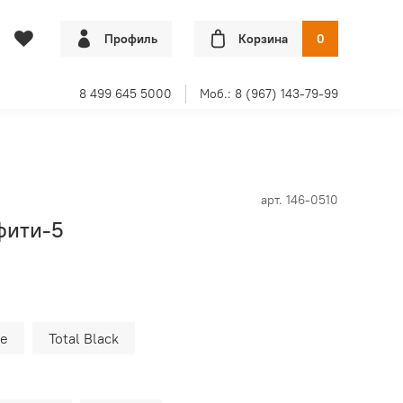
Профиль
Корзина
0
8 499 645 5000
Моб.: 8 (967) 143-79-99
арт.
146-0510
фити-5
te
Total Black