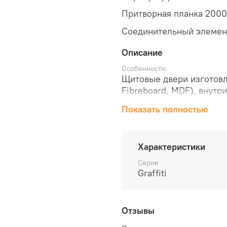
Притворная планка 2000
Соединительный элемен
Описание
Особенности:
Щитовые двери изготовл
Fibreboard, MDF), внутр
honeycomb с ячейкой 15
Показать полностью
кромкой из ПВХ.
Отделка:
Винил — структурный ма
мелкозернистой поверхн
Характеристики
использованием PUR-кл
Серия
Корея.
Graffiti
Комплектующие:
Телескопические погона
регулируемого монтажа.
Отзывы
мягкого закрывания. Бл
отсутствует закусывание