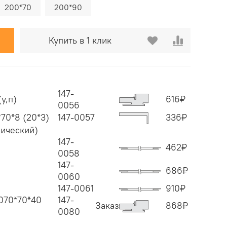
200*70
200*90
Купить в 1 клик
147-
у,п)
616
₽
0056
*70*8 (20*3)
147-0057
336
₽
ический)
147-
462
₽
0058
147-
686
₽
0060
147-0061
910
₽
070*70*40
147-
Заказ
868
₽
0080