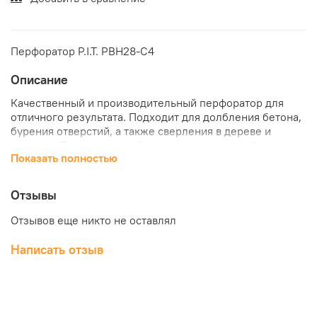
Перфоратор P.I.T. PBH28-C4
Описание
Качественный и производительный перфоратор для
отличного результата. Подходит для долбления бетона,
бурения отверстий, а также сверления в дереве и
металле. Три режима работы, в том числе долбление -
Показать полностью
для самых твердых материалов. Высокая мощность и
оптимальный вес для удобной работы.
Отзывы
Преимущества:
Отзывов еще никто не оставлял
3 режима работы: сверление, сверление с ударом,
долбление
Написать отзыв
Система крепления SDS-plus
Прорезиненная рукоятка
Улучшенная пылезащитная муфта крепления оснастки
Наличие функции фиксации угла установки долота при
работе в режиме удара без вращения