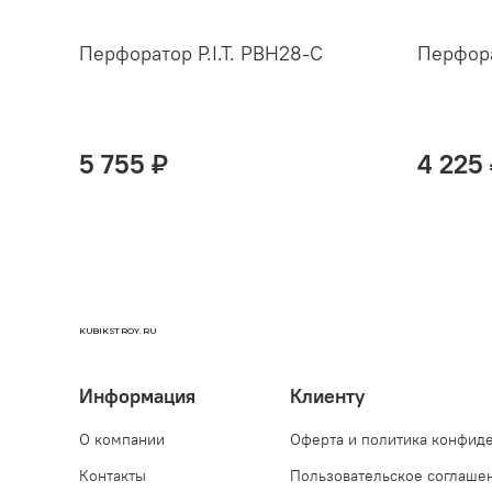
Перфоратор P.I.T. PBH28-C
Перфора
5 755 ₽
4 225
KUBIKSTROY.RU
Информация
Клиенту
О компании
Оферта и политика конфид
Контакты
Пользовательское соглаше