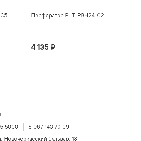
-C5
Перфоратор P.I.T. PBH24-C2
Перф
4 135 ₽
5 3
ы
45 5000
8 967 143 79 99
а, Новочеркасский бульвар, 13