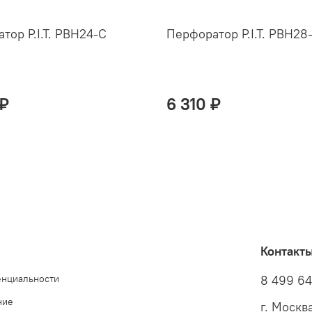
тор P.I.T. PBH24-C
Перфоратор P.I.T. PBH28
 ₽
6 310 ₽
Контакт
енциальности
8 499 6
ние
г. Москв