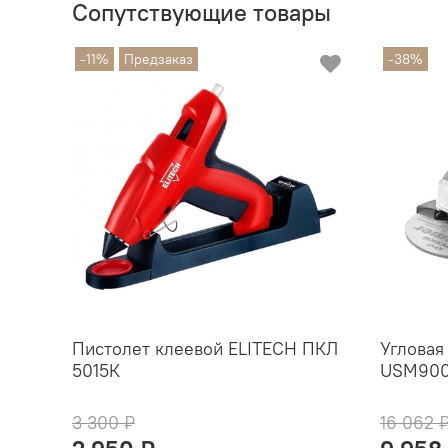
Сопутствующие товары
-11%
Предзаказ
-38%
Пистолет клеевой ELITECH ПКЛ
Углова
5015К
USM900
3 300 ₽
16 062 