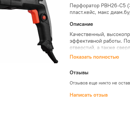
Перфоратор PBH26-C5 (3
пласт.кейс, макс диам.б
Описание
Качественный, высокоп
эффективной работы. По
отверстий, а также свер
режима работы, в том ч
Показать полностью
материалов. Высокая мо
для комфортной работы.
Отзывы
Преимущества:
Отзывов еще никто не оста
3 режима работы: с
Система крепления
Написать отзыв
Прорезиненная, тек
Модернизированная
Наличие функции фи
режиме удара без 
Реверс для извлече