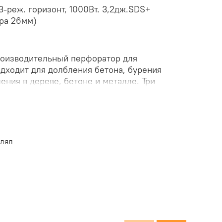
-реж. горизонт, 1000Вт. 3,2дж.SDS+
ура 26мм)
роизводительный перфоратор для
дходит для долбления бетона, бурения
ления в дереве, бетоне и металле. Три
исле долбление - для самых твердых
щность при небольшой массе инструмента
влял
верление, сверление с ударом, долбление
 бура SDS-plus
стурированная рукоятка
 пылезащитная муфта
ксации угла установки долота при работе в
вращения
ния бура