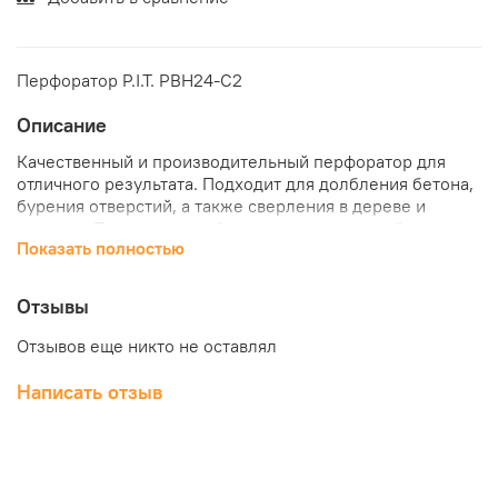
Перфоратор P.I.T. PBH24-C2
Описание
Качественный и производительный перфоратор для
отличного результата. Подходит для долбления бетона,
бурения отверстий, а также сверления в дереве и
металле. Три режима работы, в том числе долбление -
Показать полностью
для самых твердых материалов. Высокая мощность и
оптимальный вес для удобной работы.
Отзывы
Преимущества:
Отзывов еще никто не оставлял
3 режима работы: сверление, сверление с ударом,
долбление
Написать отзыв
Система крепления SDS-plus
Прорезиненная рукоятка
Улучшенная пылезащитная муфта крепления оснастки
Наличие функции фиксации угла установки долота при
работе в режиме удара без вращения