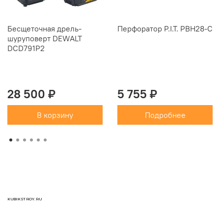
Бесщеточная дрель-
Перфоратор P.I.T. PBH28-C
шуруповерт DEWALT
DCD791P2
28 500 ₽
5 755 ₽
В корзину
Подробнее
KUBIKSTROY.RU