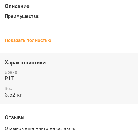
Описание
Преимущества:
Дрель на единая аккумуляторной системе
Показать полностью
OnePower, в которой более 30 инструментов
Комплектация с АКБ на 2 Ач и зарядным
устройством
Характеристики
Оснащена бесщеточным двигателем для более
долгого срока службы:
Бренд
P.I.T.
Вес
- Повышенная надежность благодаря отсутствия
3,52 кг
искрения и трения деталей
- Повышенный КПД благодаря максимально
эффективному преобразованию электромагнитной
Отзывы
энергии в механическую
Отзывов еще никто не оставлял