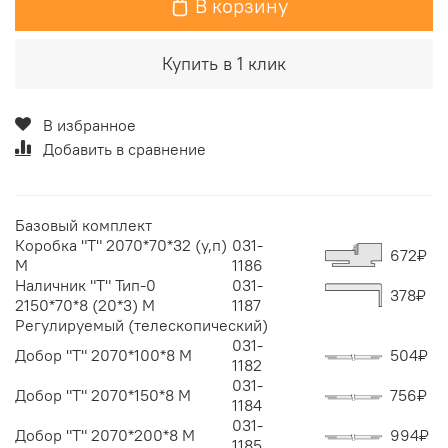
В корзину
Купить в 1 клик
В избранное
Добавить в сравнение
Базовый комплект
Коробка "Т" 2070*70*32 (у,п)
031-
672
₽
М
1186
Наличник "Т" Тип-0
031-
378
₽
2150*70*8 (20*3) М
1187
Регулируемый (телескопический)
031-
Добор "Т" 2070*100*8 M
504
₽
1182
031-
Добор "Т" 2070*150*8 М
756
₽
1184
031-
Добор "Т" 2070*200*8 М
994
₽
1185