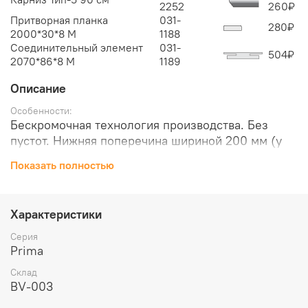
2252
260
₽
Притворная планка
031-
280
₽
2000*30*8 М
1188
Соединительный элемент
031-
504
₽
2070*86*8 M
1189
Описание
Особенности:
Бескромочная технология производства. Без
пустот. Нижняя поперечина шириной 200 мм (у
других производителей, как правило, не более
Показать полностью
110 мм). Крепеж из закаленной стали надежно
фиксирует детали двери в 8 точках.
Отделка:
Характеристики
Эко Шпон — структурный материал с защитным
слоем оверлея (Южная Корея). Отличается
Серия
высокой* стойкостью к истиранию и
Prima
механическим повреждениям. Репродукция
Склад
натуральных материалов — Super Realistic.
BV-003
Отделка осуществляется с использованием PUR-