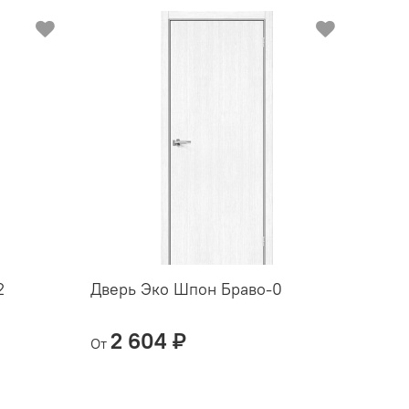
2
Дверь Эко Шпон Браво-0
Двер
2 604 ₽
7 
От
От