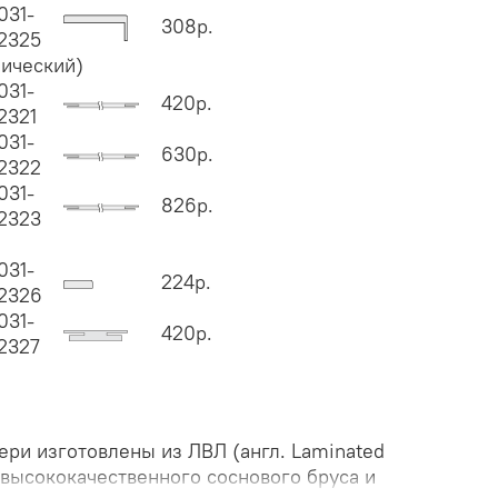
031-
308р.
2325
ический)
031-
420р.
2321
031-
630р.
2322
031-
826р.
2323
031-
224р.
2326
031-
420р.
2327
ери изготовлены из ЛВЛ (англ. Laminated
 высококачественного соснового бруса и