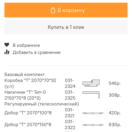
В корзину
Купить в 1 клик
В избранное
Добавить в сравнение
Базовый комплект
Коробка "Т" 2070*70*32
031-
546р.
(у,п)
2324
Наличник "Т" Тип-0
031-
308р.
2150*70*8 (20*3)
2325
Регулируемый (телескопический)
031-
Добор "Т" 2070*100*8
420р.
2321
031-
Добор "Т" 2070*150*8
630р.
2322