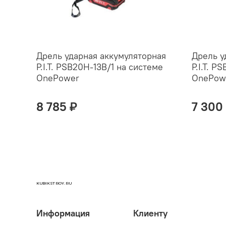
Дрель ударная аккумуляторная
Дрель у
P.I.T. PSB20H-13B/1 на системе
P.I.T. P
OnePower
OnePow
8 785 ₽
7 300
KUBIKSTROY.RU
Информация
Клиенту