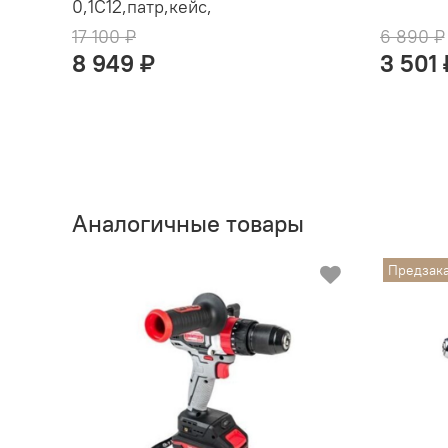
0,1С12,патр,кейс,
17 100 ₽
6 890 ₽
8 949 ₽
3 501 
Аналогичные товары
Предзак