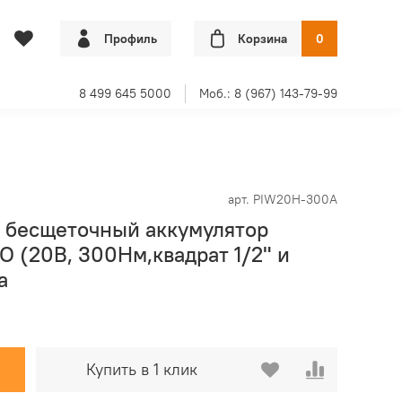
Профиль
Корзина
0
8 499 645 5000
Моб.: 8 (967) 143-79-99
арт.
PIW20H-300A
й бесщеточный аккумулятор
 (20В, 300Нм,квадрат 1/2" и
а
Купить в 1 клик