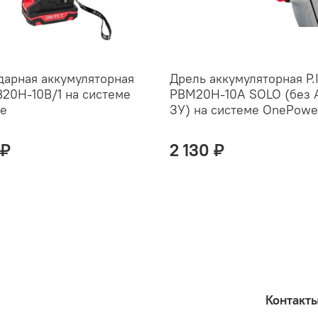
инструмента
Эргономичная руко
Кейс в комплекте д
инструмента
Подходит для работ
дарная аккумуляторная
Дрель аккумуляторная P.I
Оснастка в комплек
SB20H-10B/1 на системе
PBM20H-10A SOLO (без 
e
ЗУ) на системе OnePowe
 ₽
2 130 ₽
Применение:
Для закруч
при сборке/разборке ме
колес автомобиля и т.д.
Контакт