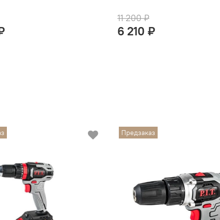
передаче большого
Уникальный патрон 2
11 200 ₽
Подходит для любых
₽
6 210 ₽
держателя бит с кв
шестигранник ¼'' и 
3 режима работы
Крутящий момент и 
диапазонах
Функция ReverseAu
Автоматическое отк
болта/гайки
Теплозащитная втул
аз
Предзаказ
продолжительной р
Электронная регули
Скорость меняется 
Переключатель реве
выворачивания кре
Яркая светодиодная
зону, без тени от п
Скоба для креплени