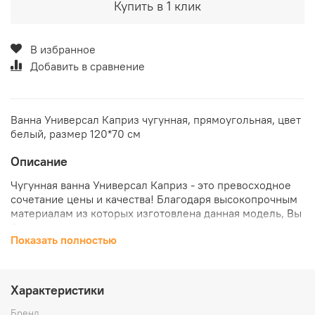
Купить в 1 клик
В избранное
Добавить в сравнение
Ванна Универсал Каприз чугунная, прямоугольная, цвет
белый, размер 120*70 см
Описание
Чугунная ванна Универсал Каприз - это превосходное
сочетание цены и качества! Благодаря высокопрочным
материалам из которых изготовлена данная модель, Вы
будите получать удовольствие от водных процедур
Показать полностью
каждый день, а минималистичный дизайн, придаст
интерьеру ванной комнаты изящество и лаконичность.
Вывод один - просто и со вкусом! Заказать ванну
Универсал Каприз можно в нашем интернет-магазине
Характеристики
«КубикСтрой».
Бренд