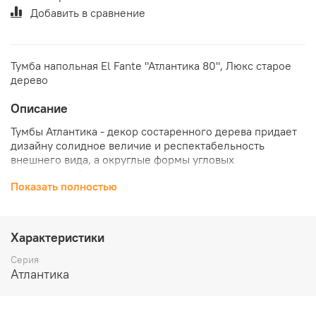
Добавить в сравнение
Тумба напольная El Fante "Атлантика 80", Люкс старое
дерево
Описание
Тумбы Атлантика - декор состаренного дерева придает
дизайну солидное величие и респектабельность
внешнего вида, а округлые формы угловых
поверхностей лишают комплект массивности и делают
Показать полностью
его элегантным и очень комфортным в эксплуатации.
Надежные внутренние крепления и дорогие доводчики
приводят в соответствие эффектный внешний вид тумбы
и ее достойное внутреннее наполнение, при этом
Характеристики
сочетании достоинств - цена остается доступной и
адекватной.
Серия
Атлантика