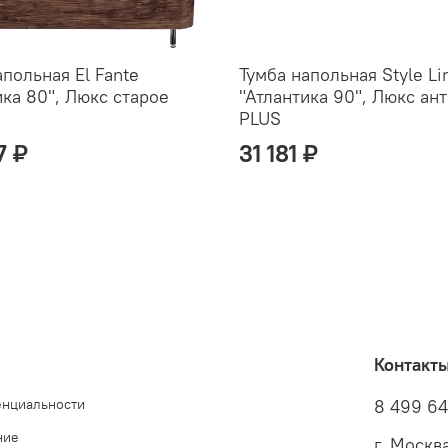
апольная El Fante
Тумба напольная Style Li
ика 80", Люкс старое
"Атлантика 90", Люкс ан
PLUS
7 ₽
31 181 ₽
Контакт
енциальности
8 499 6
ние
г. Москв