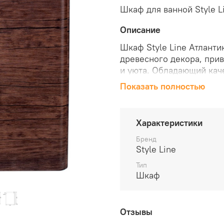
Шкаф для ванной Style L
Описание
Шкаф Style Line Атланти
древесного декора, при
и уюта. Обладающий ка
МДФ-материла, покрытог
Показать полностью
оборудован двумя распа
вместительное простран
для хранения различных
Характеристики
текстиля или бытовых п
Бренд
Style Line
Тип
Шкаф
Отзывы