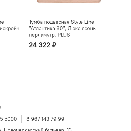
ne
Тумба подвесная Style Line
Тумб
тискрейч
"Атлантика 80", Люкс ясень
"Атл
перламутр, PLUS
перл
24 322 ₽
27 
ы
45 5000
8 967 143 79 99
а, Новочеркасский бульвар, 13