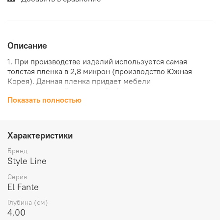
Описание
1. При производстве изделий используется самая
толстая пленка в 2,8 микрон (производство Южная
Корея). Данная пленка придает мебели
дополнительный глянцевый эффект и сверхровную
Показать полностью
поверхность, что характерно в большей степени для
окрашенных изделий.
2. Лицевые фасады и боковины изделий изготовлены из
высококачественного влагостойкого МДФ "Kronospan",
Характеристики
а внутренние ящики из ЛДСП "Kronospan".
3. Для подвесных тумб используются усиленные
Бренд
хромированные навесы "CAMAR", мирового лидера в
Style Line
производстве высококачественных креплений для
Серия
мебели.
El Fante
4. Элегантная и надежная мебельная фурнитура и
направляющие скрытого монтажа от "Boyard".
Глубина (см)
5. Внутренние ящики во всех моделях собраны с
4,00
помощью евро-винтов, которые обеспечивают