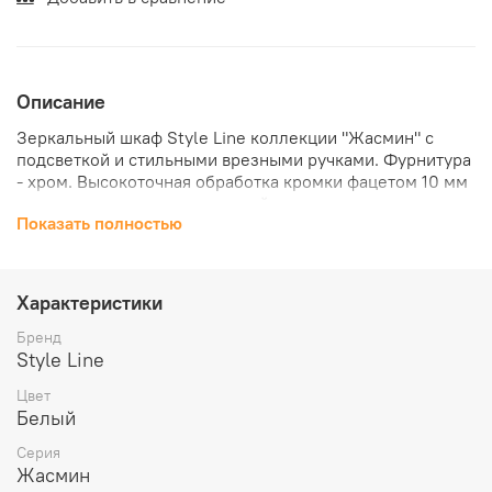
Описание
Зеркальный шкаф Style Line коллекции "Жасмин" с
подсветкой и стильными врезными ручками. Фурнитура
- хром. Высокоточная обработка кромки фацетом 10 мм
придает изделию законченный вид и защищает от
Показать полностью
порезов. Еврокромка, обработанные полочки крепятся с
помощью полкодержателей фирмы Hefele (Германия)
Характеристики
Бренд
Style Line
Цвет
Белый
Серия
Жасмин