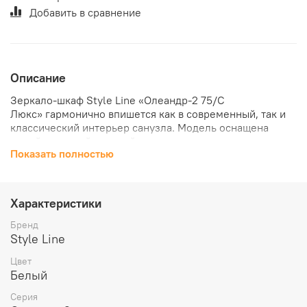
Добавить в сравнение
Описание
Зеркало-шкаф
Style Line «Олеандр-2 75/С
Люкс» гармонично впишется как в современный, так и
классический интерьер санузла. Модель оснащена
одной закрытой секцией, которая внутри разделена
Показать полностью
стеклянными полками на прочных немецких
креплениях Hafele. Края полок обработаны
безопасными еврокромками, исключающими сколы и
порезы. Зеркало по периметру оформлено фацетом
Характеристики
шириной 5 мм. Боковые открытые полки идеально
подходят для косметики и предметов декора. Для
Бренд
удобства в модели предусмотрены подсветка, розетка и
Style Line
выключатель. Элегантные бронзовые ручки придают
Цвет
мебели изысканность. Шкаф монтируется на скрытые
Белый
врезные навесы.
Серия