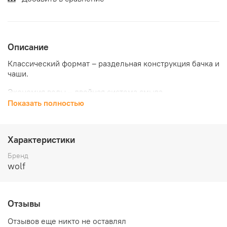
Описание
Классический формат – раздельная конструкция бачка и
чаши.
Экономия воды – двойная система смыва.
Показать полностью
Крышка: ABC-пластик, термопласт · Микролифт
Цвет: белый · Выпуск: P Trap
Характеристики
Бренд
wolf
Отзывы
Отзывов еще никто не оставлял