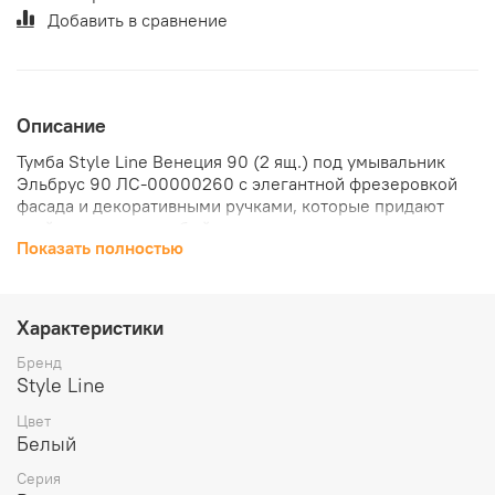
Добавить в сравнение
Описание
Тумба Style Line Венеция 90 (2 ящ.) под умывальник
Эльбрус 90 ЛС-00000260 с элегантной фрезеровкой
фасада и декоративными ручками, которые придают
всей коллекции особый шарм.
Показать полностью
Фурнитура - хром, петли на дверцах с механизмом
плавного закрывания.
Направляющие полного выдвижения Hettich
обеспечивают плавность и бесшумность хода, высокую
Характеристики
надежность и прочность.
Данная тумба предусматривает открытую подводку
Бренд
воды.
Style Line
Цвет
Белый
Серия