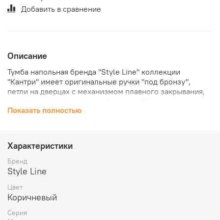
Добавить в сравнение
Описание
Тумба напольная бренда "Style Line" коллекции
"Кантри" имеет оригинальные ручки "под бронзу",
петли на дверцах с механизмом плавного закрывания,
декоративную фрезеровку фасадов. Сборка изделия с
Показать полностью
помощью эксцентриковых стяжек Hafele; все
материалы полностью влагостойкие. Данная тумба
предусматривает открытую подводку воды
Характеристики
Бренд
Style Line
Цвет
Коричневый
Серия