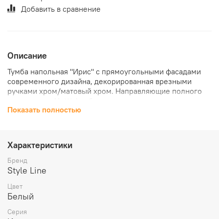
Добавить в сравнение
Описание
Тумба напольная "Ирис" с прямоугольными фасадами
современного дизайна, декорированная врезными
ручками хром/матовый хром. Направляющие полного
выдвижения Hettich, обеспечивают плавность и
Показать полностью
бесшумность хода, высокую надежность и прочность.
Данная тумба предусматривает открытую подводку
воды
Характеристики
Бренд
Style Line
Цвет
Белый
Серия