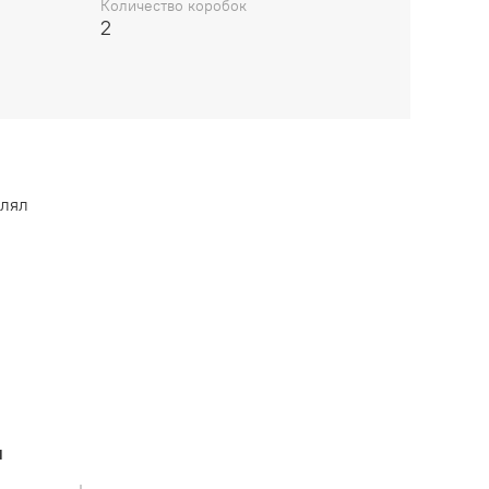
Количество коробок
2
влял
ы