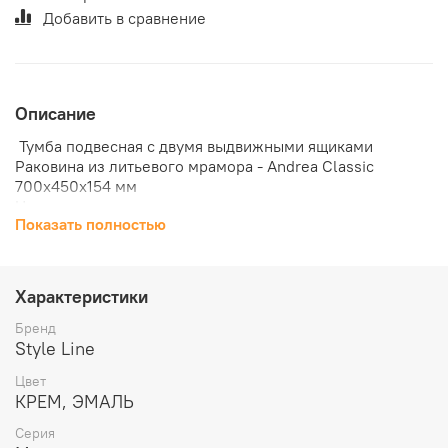
Добавить в сравнение
Описание
Тумба подвесная с двумя выдвижными ящиками
Раковина из литьевого мрамора - Andrea Classic
700x450x154 мм
Цвет - крем
Показать полностью
Покрытие фасада и корпуса - эмаль
Корпус и фасад мебели выполнен из влагостойкого
МДФ "Kronospan"
Внутренние ящики изготовлены из ЛДСП "Kronospan" и
Характеристики
собраны с помощью евро-винтов, которые
обеспечивают дополнительную жесткость и
Бренд
значительно увеличивают срок эксплуатации
Style Line
На ящиках направляющие полного выдвижения Hettich
Цвет
(Германия)
КРЕМ, ЭМАЛЬ
Направляющие скрытого монтажа "Boyard"
Надежное крепление благодаря дюбель-стяжкам
Серия
"Hettich" (Германия)