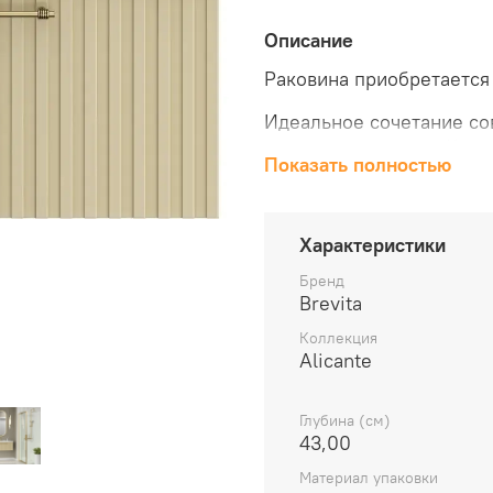
Описание
Раковина приобретается
Идеальное сочетание со
высокого качества. Кажд
Показать полностью
роскошь и утонченность,
где вы сможете наслажд
Такая мебель идеально 
Характеристики
скандинавский или мини
Фрезерованный фасад и 
Бренд
матовая эмаль в белых ц
Brevita
на ящике с доводчиком 
Коллекция
Alicante
Глубина (см)
43,00
Материал упаковки