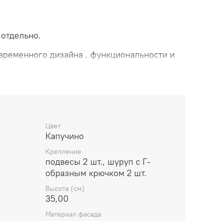
 отдельно.
временного дизайна , функциональности и
ая деталь этой коллекции отражает
 чтобы ваша ванная комната стала местом,
аться каждым моментом.
вписывается в современный,
малистический стиль.
корпус изготовлены из МДФ, покрытие -
Цвет
ветах или в цвете капучино. Направляющие
Капучино
скрытого монтажа.
Крепление
подвесы 2 шт., шуруп с Г-
образным крючком 2 шт.
Высота (см)
35,00
Материал фасада