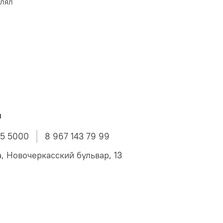
влял
ы
45 5000
8 967 143 79 99
а, Новочеркасский бульвар, 13