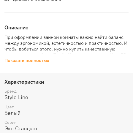
Описание
При оформлении ванной комнаты важно найти баланс
между эргономикой, эстетичностью и практичностью. И
чтобы добиться этого, нужно купить качественную
специальную мебель. Тумба 12 под умывальник Уют
55
Показать полностью
оптимальное решение, как для маленького
пространства, так и для помещения большой площади.
Этот вариант будет хорошо смотреться в разных
стилевых концепциях. Модель отличается удобством
Характеристики
эксплуатации, долговечностью и высокой стойкостью к
агрессии среды (постоянной смене температурно-
Бренд
влажностного режима). Такие предметы преображают
Style Line
обстановку, делая ее не только удобной, но и уютной.
Цвет
Белый
Серия
Эко Стандарт