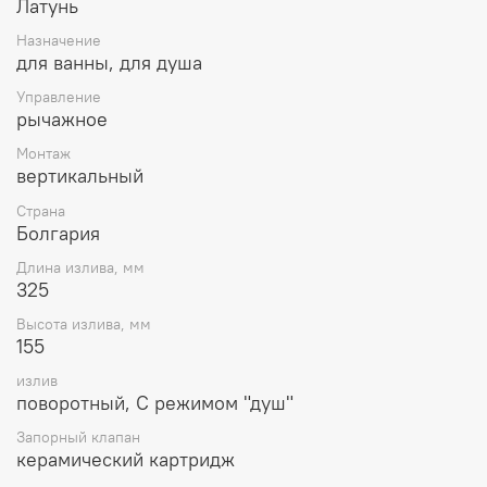
Латунь
интерьеров и типов ванных комнат.
Назначение
Смеситель для ванны;смеситель для ванны с
для ванны, для душа
душем;смеситель для раковины;смеситель для
раковины в ванную.
Управление
рычажное
Монтаж
вертикальный
Страна
Болгария
Длина излива, мм
325
Высота излива, мм
155
излив
поворотный, С режимом "душ"
Запорный клапан
керамический картридж