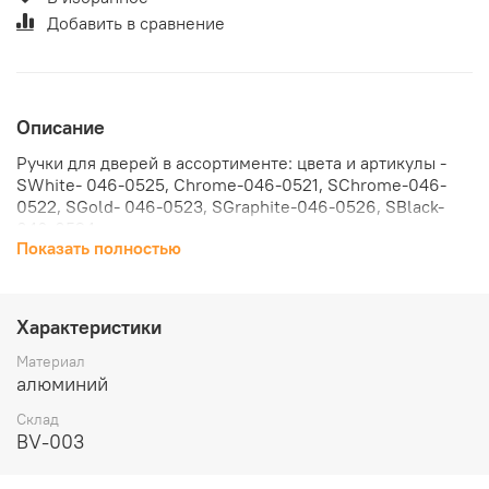
Добавить в сравнение
Описание
Ручки для дверей в ассортименте: цвета и артикулы -
SWhite- 046-0525, Chrome-046-0521, SChrome-046-
0522, SGold- 046-0523, SGraphite-046-0526, SBlack-
046-0524.
Показать полностью
Ручка для межкомнатной двери BRAVO AS-300 SBlack
Рекомендуем устанавливать на любые замки и защелки.
Входящий в комплект дверной ручки квадрат при
Характеристики
необходимости отрезается под толщину дверного
полотна.
Материал
Комплектация: Ручки - 1 пара; саморезы - 8 шт.; квадрат
алюминий
8х100 - 1 шт.; стяжные винты - 1 пара; шестигранник - 2
Склад
шт.; стопорные винты - 4 шт.
BV-003
Ручка для межкомнатной двери BRAVO AS-300 SBlack
выполнена из прочного алюминия, что обеспечивает
долговечность использования. Стильный черный цвет