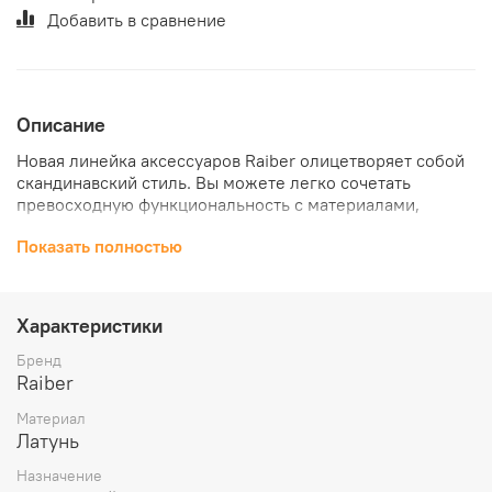
Добавить в сравнение
Описание
Новая линейка аксессуаров Raiber олицетворяет собой
скандинавский стиль. Вы можете легко сочетать
превосходную функциональность с материалами,
цветами и аксессуарами, которые отражают вашу
Показать полностью
индивидуальность и атмосферу, создаваемую вами в
своем доме.
Полотенцедержатель Raiber Premium, Graceful, RP-
Характеристики
80004 в отделке хром представляет собой
высококачественное изделие, которое придаст вашей
Бренд
ванной комнате изысканность и функциональность.
Raiber
Этот стильный полотенцедержатель обеспечивает
Материал
удобное и элегантное хранение ваших полотенец,
Латунь
придавая интерьеру особый шарм.
Основные характеристики:
Назначение