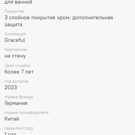
для ванной
Качество изготовления: Полотенцедержатель
Raiber Premium, Graceful, RP-80004 изготовлен из
Покрытие
высококачественной латуни, обеспечивающей его
3 слойное покрытие хром, дополнительная
долговечность и надежность. Хромированная
защита
отделка придает ему блеск, который будет долго
Коллекция
радовать вас своим сохранением.
Graceful
Изысканный дизайн: Этот полотенцедержатель
обладает привлекательным и элегантным
Крепление
дизайном, который гармонично вписывается в
на стену
любой стиль ванной комнаты. Он добавляет
изысканности и роскоши вашему интерьеру.
Срок службы
Практичность и удобство: Использование
более 7 лет
полотенцедержателя Raiber Premium, Graceful,
год выпуска
RP-80004 очень удобно и практично. Он
2023
предназначен для хранения полотенец, позволяя
вам легко и быстро найти нужное полотенце и
страна бренда
сохранить порядок.
Германия
Прочность и надежность: Модель RP-80004
страна производителя
изготовлена с использованием современных
Китай
технологий и высокопрочных материалов для
обеспечения прочности и надежности. Вы можете
гарантия (год)
быть уверены, что этот полотенцедержатель
1 год