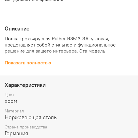
Описание
Полка трехъярусная Raiber R3513-ЗA, угловая,
представляет собой стильное и функциональное
решение для вашего интерьера. Эта модель,
выполненная из высококачественных материалов,
Показать полностью
обеспечивает не только долговечность, но и
элегантный внешний вид, который гармонично
впишется в любой дизайн ванной комнаты.
Характеристики
Цвет
хром
Материал
Нержавеющая сталь
Страна производства
Германия