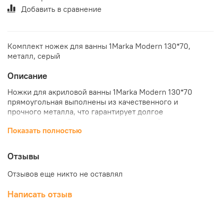
Добавить в сравнение
Комплект ножек для ванны 1Marka Modern 130*70,
металл, серый
Описание
Ножки для акриловой ванны 1Marka Modern 130*70
прямоугольная выполнены из качественного и
прочного металла, что гарантирует долгое
использование. Они являются прекрасной
Показать полностью
альтернативой усиленной раме и могут выдерживать
большой вес, придавая ванне устойчивость. Благодаря
надежности и легкой установки данные комплектующие
Отзывы
выделяются среди других моделей. Купить ножки для
акриловой ванны 1Marka Modern 130*70 по отличной
Отзывов еще никто не оставлял
цене можно в нашем интернет-магазине "КубикСтрой".
Написать отзыв