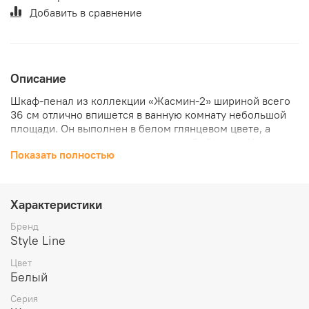
Добавить в сравнение
Описание
Шкаф-пенал из коллекции «Жасмин-2» шириной всего
36 см отлично впишется в ванную комнату небольшой
площади. Он выполнен в белом глянцевом цвете, а
встроенные ручки придают ему особый шарм. Корпус
Показать полностью
изготовлен из ламинированной ДСП, фасад – из МДФ.
Использование высококачественных материалов
обеспечивает его долговечность. Производитель
предоставляет гарантию сроком на один год. В верхней
Характеристики
части шкафа расположены полки, петли распашной
дверки снабжены доводчиком. Внизу на направляющие
Бренд
полного выдвижения Hettich установлен
Style Line
вместительный ящик. Кронштейны для настенного
Цвет
монтажа входят в комплект
.
Белый
Серия