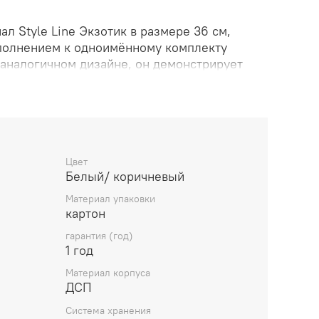
л Style Line Экзотик в размере 36 см,
полнением к одноимённому комплекту
аналогичном дизайне, он демонстрирует
 – белой глянцевой плоскости с
щей фактуру дерева и бетона. Образ
тричная фурнитура в цвете хром. Внутри
обные полки, скрытые за двумя
оводчики "Hettich" обеспечивают плавность
сокую надежность и прочность. Боковины
Цвет
Белый/ коричневый
 фасадов.
Материал упаковки
картон
гарантия (год)
1 год
Материал корпуса
ДСП
Система хранения