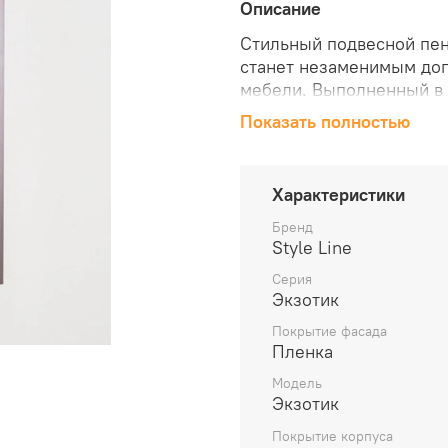
Описание
Стильный подвесной пена
станет незаменимым до
мебели. Выполненный в 
необычный микс текстур
Показать полностью
поверхностью, имитирую
завершает строгая геоме
пенала помещены три уд
Характеристики
распашными фасадами. Д
и бесшумность хода, вы
Бренд
Style Line
изделий в пленке в цвет
Серия
Экзотик
Покрытие фасада
Пленка
Модель
Экзотик
Покрытие корпуса