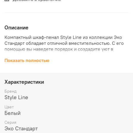
Описание
Компактный шкаф-пенал Style Line из коллекции Эко
Стандарт обладает отличной вместительностью. С его
помощью вы наведете порядок и создадите уют в
ванной комнате небольшой площади. Изделие
Показать полностью
выполнено из высококачественной ДСП. Корпус покрыт
матовой пленкой, фасад – глянцевой. Модель
предусматривает организованную систему хранения в
виде двух больших отделений за распашными дверцами
Характеристики
и двух ящиков полного выдвижения на направляющих
Hettich. Шкаф можно поставить на пол или закрепить на
Бренд
стене с помощью врезных скрытых навесов. Ножки для
Style Line
обязательной дополнительной опоры входят в
Цвет
комплект
.
Белый
Серия
Эко Стандарт