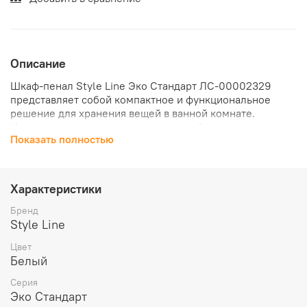
Описание
Шкаф-пенал Style Line Эко Стандарт ЛС-00002329
представляет собой компактное и функциональное
решение для хранения вещей в ванной комнате.
Изделие выполнено в классическом белом цвете, что
Показать полностью
позволяет ему гармонично сочетаться с любым
интерьером.
Характеристики
Бренд
Style Line
Цвет
Белый
Серия
Эко Стандарт