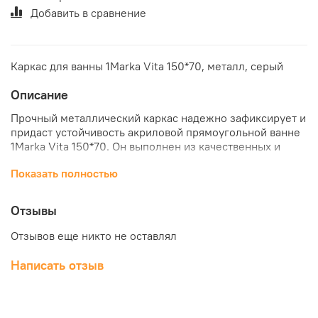
Добавить в сравнение
Каркас для ванны 1Marka Vita 150*70, металл, серый
Описание
Прочный металлический каркас надежно зафиксирует и
придаст устойчивость акриловой прямоугольной ванне
1Marka Vita 150*70. Он выполнен из качественных и
современных материалов, что гарантирует долгое
Показать полностью
использование и простую эксплуатацию. Купить каркас
для акриловой ванны 1Marka Vita 150*70 прямоугольная
по отличной цене можно в нашем интернет-магазине
Отзывы
"КубикСтрой".
Отзывов еще никто не оставлял
Написать отзыв