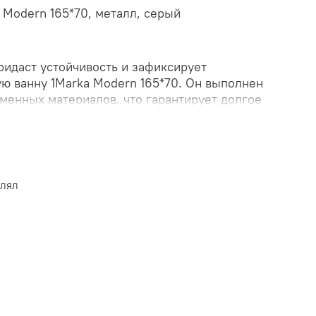
 Modern 165*70, металл, серый
ридаст устойчивость и зафиксирует
ю ванну 1Marka Modern 165*70. Он выполнен
еменных материалов, что гарантирует долгое
 эксплуатацию. Купить каркас для
 Modern 165*70 прямоугольная по выгодной
ернет-магазине "КубикСтрой".
влял