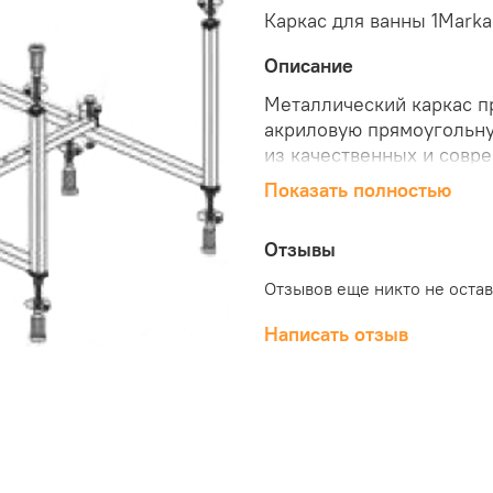
Каркас для ванны 1Marka
Описание
Металлический каркас п
акриловую прямоугольну
из качественных и совр
использование и простую
Показать полностью
акриловой ванны 1Marka
цене можно в нашем инт
Отзывы
Отзывов еще никто не оста
Написать отзыв