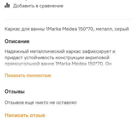
Добавить в сравнение
Каркас для ванны 1Marka Medea 150*70, металл, серый
Описание
Надежный металлический каркас зафиксирует и
придаст устойчивость конструкции акриловой
прямоугольной ванне 1Marka Medea 150*70. Он
выполнен из качественных и современных материалов,
Показать полностью
что гарантирует долгое использование и простую
эксплуатацию. Купить каркас для акриловой ванны
1Marka Medea 150*70 прямоугольная по отличной цене
Отзывы
можно в нашем интернет-магазине "КубикСтрой".
Отзывов еще никто не оставлял
Написать отзыв