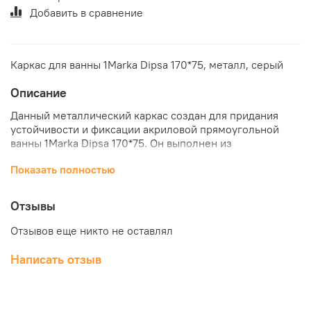
Добавить в сравнение
Каркас для ванны 1Marka Dipsa 170*75, металл, серый
Описание
Данный металлический каркас создан для придания
устойчивости и фиксации акриловой прямоугольной
ванны 1Marka Dipsa 170*75. Он выполнен из
качественных и современных материалов, что
Показать полностью
гарантирует долгое использование и простую
эксплуатацию. Купить каркас для акриловой ванны
1Marka Dipsa 170*75 прямоугольная по отличной цене
Отзывы
можно в нашем интернет-магазине "КубикСтрой".
Отзывов еще никто не оставлял
Написать отзыв