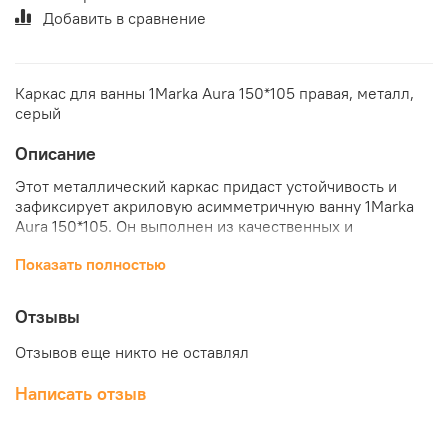
Добавить в сравнение
Каркас для ванны 1Marka Aura 150*105 правая, металл,
серый
Описание
Этот металлический каркас придаст устойчивость и
зафиксирует акриловую асимметричную ванну 1Marka
Aura 150*105. Он выполнен из качественных и
современных материалов, что гарантирует долгое
Показать полностью
использование и простую эксплуатацию. Купить каркас
для акриловой ванны 1Marka Aura 150*105 правую по
выгодной цене можно в нашем интернет-магазине
Отзывы
"КубикСтрой".
Отзывов еще никто не оставлял
Написать отзыв